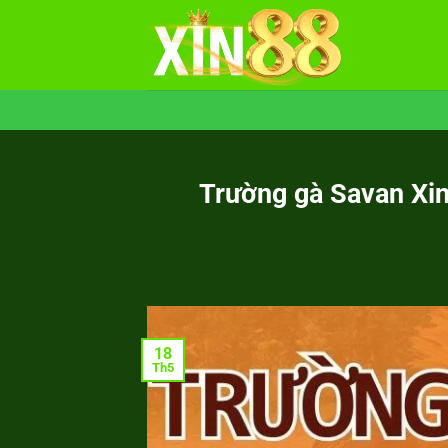
Bỏ
qua
nội
dung
Trường gà Savan Xin
18
Th5