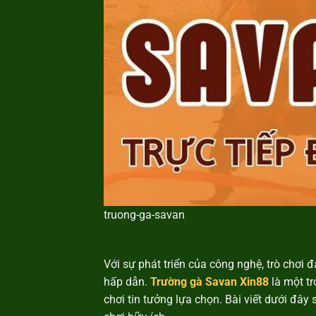
truong-ga-savan
Với sự phát triển của công nghệ, trò chơi 
hấp dẫn.
Trường gà Savan Xin88
là một tr
chơi tin tưởng lựa chọn. Bài viết dưới đây