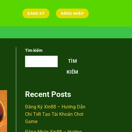
ĐĂNG KÝ
ĐĂNG NHẬP
Tìm kiếm
TÌM
KIẾM
Recent Posts
Đăng Ký Xin88 – Hướng Dẫn
Chi Tiết Tạo Tài Khoản Chơi
Game
Đăng Nhập Xin88 – Hướng