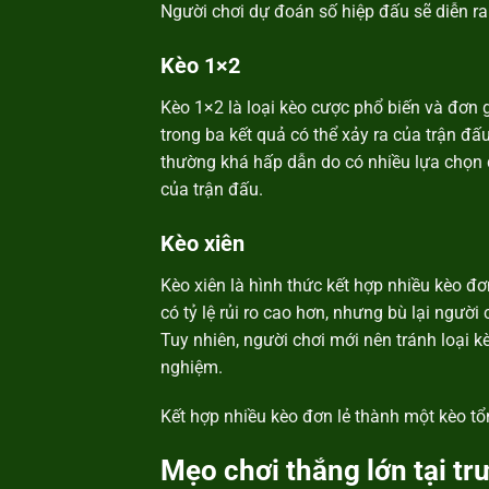
Người chơi dự đoán số hiệp đấu sẽ diễn ra 
Kèo 1×2
Kèo 1×2 là loại kèo cược phổ biến và đơn 
trong ba kết quả có thể xảy ra của trận đấu
thường khá hấp dẫn do có nhiều lựa chọn 
của trận đấu.
Kèo xiên
Kèo xiên là hình thức kết hợp nhiều kèo đơ
có tỷ lệ rủi ro cao hơn, nhưng bù lại ngườ
Tuy nhiên, người chơi mới nên tránh loại k
nghiệm.
Kết hợp nhiều kèo đơn lẻ thành một kèo tổn
Mẹo chơi thắng lớn tại t