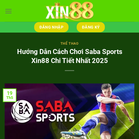
Bỏ
qua
nội
dung
ĐĂNG NHẬP
ĐĂNG KÝ
THỂ THAO
Hướng Dẫn Cách Chơi Saba Sports
Xin88 Chi Tiết Nhất 2025
19
Th5