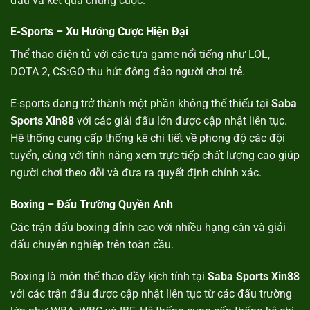
đấu và kết quả chung cuộc.
E-Sports – Xu Hướng Cược Hiện Đại
Thể thao điện tử với các tựa game nổi tiếng như LOL,
DOTA 2, CS:GO thu hút đông đảo người chơi trẻ.
E-sports đang trở thành một phần không thể thiếu tại
Saba
Sports Xin88
với các giải đấu lớn được cập nhật liên tục.
Hệ thống cung cấp thống kê chi tiết về phong độ các đội
tuyển, cùng với tính năng xem trực tiếp chất lượng cao giúp
người chơi theo dõi và đưa ra quyết định chính xác.
Boxing – Đấu Trường Quyền Anh
Các trận đấu boxing đỉnh cao với nhiều hạng cân và giải
đấu chuyên nghiệp trên toàn cầu.
Boxing là môn thể thao đầy kịch tính tại
Saba Sports Xin88
với các trận đấu được cập nhật liên tục từ các đấu trường