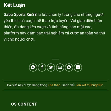
Kết Luận
Saba Sports Xin88
là lựa chọn lý tưởng cho những người
yêu thích cá cược thể thao trực tuyến. Với giao diện thân
thiện, đa dạng kèo cược và tính năng bảo mật cao,
platform này đảm bảo trải nghiệm cá cược an toàn và thú
vị cho người chơi.
Bài viết này được đăng trong
Thể thao
. Đánh dấu
liên kết thường trực
.
OS CONTENT