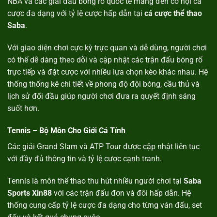
NBA và các giải đấu bóng rổ quốc tế mang đến cơ hội cá
cược đa dạng với tỷ lệ cược hấp dẫn tại
cá cược thể thao
Saba
.
Với giao diện chơi cực kỳ trực quan và dễ dùng, người chơi
có thể dễ dàng theo dõi và cập nhật các trận đấu bóng rổ
trực tiếp và đặt cược với nhiều lựa chọn kèo khác nhau. Hệ
thống thống kê chi tiết về phong độ đội bóng, cầu thủ và
lịch sử đối đầu giúp người chơi đưa ra quyết định sáng
suốt hơn.
Tennis – Bộ Môn Cho Giới Cá Tính
Các giải Grand Slam và ATP Tour được cập nhật liên tục
với đầy đủ thông tin và tỷ lệ cược cạnh tranh.
Tennis là môn thể thao thu hút nhiều người chơi tại
Saba
Sports Xin88
với các trận đấu đơn và đôi hấp dẫn. Hệ
thống cung cấp tỷ lệ cược đa dạng cho từng ván đấu, set