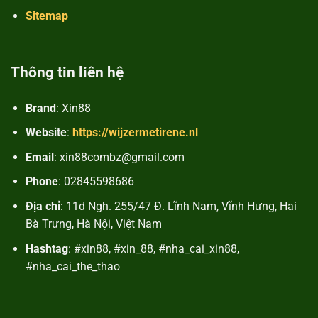
Sitemap
Thông tin liên hệ
Brand
: Xin88
Website
:
https://wijzermetirene.nl
Email
:
xin88combz@gmail.com
Phone
: 02845598686
Địa chỉ
: 11d Ngh. 255/47 Đ. Lĩnh Nam, Vĩnh Hưng, Hai
Bà Trưng, Hà Nội, Việt Nam
Hashtag
: #xin88, #xin_88, #nha_cai_xin88,
#nha_cai_the_thao