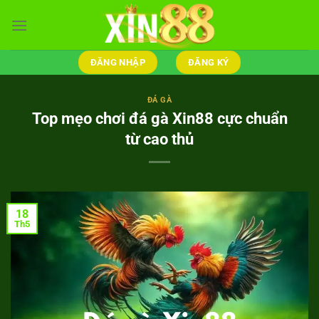
Bỏ
qua
nội
dung
ĐĂNG NHẬP
ĐĂNG KÝ
ĐÁ GÀ
Top mẹo chơi đá gà Xin88 cực chuẩn
từ cao thủ
18
Th5