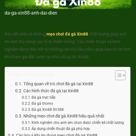
da-ga-xin88-anh-dai-dien
Bài viết chia sẻ những
mẹo chơi đá gà Xin88
chất lượng giúp anh
em bet thủ nâng cao tỷ lệ chiến thắng. Các chiến thuật và kinh
nghiệm được đúc kết từ những cao thủ lâu năm, giúp bạn tự tin hơn
khi tham gia đặt cược tại nhà cái uy tín Xin88.
Table of Contents
Tổng quan về trò chơi đá gà tại Xin88
Các hình thức đá gà tại Xin88
Đá gà trực tiếp
Đá gà thomo
Đá gà Xin88 SV388
Những mẹo chơi đá gà Xin88 hiệu quả nhất
Kinh nghiệm cho anh em chọn được chiến kê chất lượng
Áp dụng chiến thuật đá gà phù hợp
Các lưu ý khi áp dụng mẹo chơi đá gà Xin88