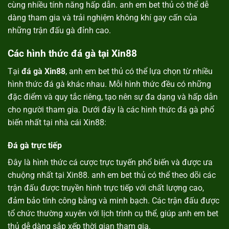
cùng nhiều tính năng hấp dẫn. anh em bet thủ có thể dễ
dàng tham gia và trải nghiệm không khí gay cấn của
những trận đấu gà đỉnh cao.
Các hình thức đá gà tại Xin88
Tại
đá gà Xin88
, anh em bet thủ có thể lựa chọn từ nhiều
hình thức đá gà khác nhau. Mỗi hình thức đều có những
đặc điểm và quy tắc riêng, tạo nên sự đa dạng và hấp dẫn
cho người tham gia. Dưới đây là các hình thức đá gà phổ
biến nhất tại nhà cái Xin88:
Đá gà trực tiếp
Đây là hình thức cá cược trực tuyến phổ biến và được ưa
chuộng nhất tại Xin88. anh em bet thủ có thể theo dõi các
trận đấu được truyền hình trực tiếp với chất lượng cao,
đảm bảo tính công bằng và minh bạch. Các trận đấu được
tổ chức thường xuyên với lịch trình cụ thể, giúp anh em bet
thủ dễ dàng sắp xếp thời gian tham gia.