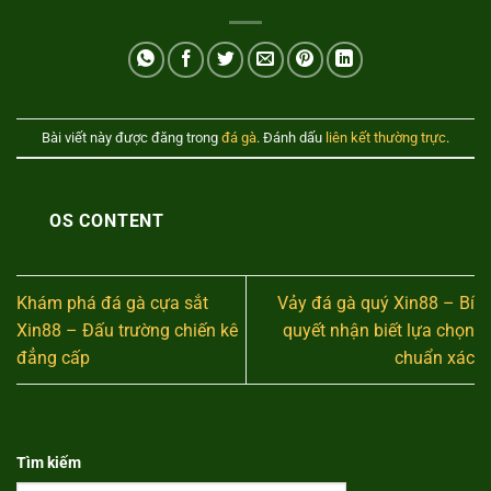
Bài viết này được đăng trong
đá gà
. Đánh dấu
liên kết thường trực
.
OS CONTENT
Khám phá đá gà cựa sắt
Vảy đá gà quý Xin88 – Bí
Xin88 – Đấu trường chiến kê
quyết nhận biết lựa chọn
đẳng cấp
chuẩn xác
Tìm kiếm