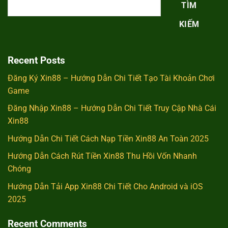
TÌM
KIẾM
Recent Posts
Đăng Ký Xin88 – Hướng Dẫn Chi Tiết Tạo Tài Khoản Chơi
Game
Đăng Nhập Xin88 – Hướng Dẫn Chi Tiết Truy Cập Nhà Cái
Xin88
Hướng Dẫn Chi Tiết Cách Nạp Tiền Xin88 An Toàn 2025
Hướng Dẫn Cách Rút Tiền Xin88 Thu Hồi Vốn Nhanh
Chóng
Hướng Dẫn Tải App Xin88 Chi Tiết Cho Android và iOS
2025
Recent Comments