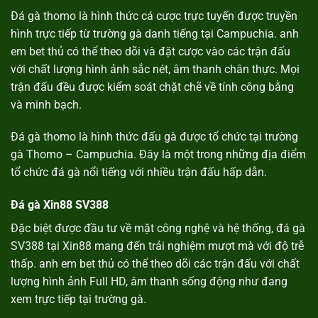
Đá gà thomo là hình thức cá cược trực tuyến được truyền
hình trực tiếp từ trường gà danh tiếng tại Campuchia. anh
em bet thủ có thể theo dõi và đặt cược vào các trận đấu
với chất lượng hình ảnh sắc nét, âm thanh chân thực. Mọi
trận đấu đều được kiểm soát chặt chẽ về tính công bằng
và minh bạch.
Đá gà thomo là hình thức đấu gà được tổ chức tại trường
gà Thomo – Campuchia. Đây là một trong những địa điểm
tổ chức đá gà nổi tiếng với nhiều trận đấu hấp dẫn.
Đá gà Xin88 SV388
Đặc biệt được đầu tư về mặt công nghệ và hệ thống, đá gà
SV388 tại Xin88 mang đến trải nghiệm mượt mà với độ trễ
thấp. anh em bet thủ có thể theo dõi các trận đấu với chất
lượng hình ảnh Full HD, âm thanh sống động như đang
xem trực tiếp tại trường gà.