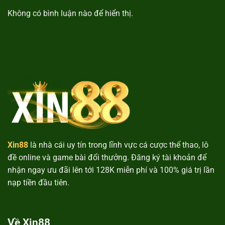
Không có bình luận nào để hiển thị.
Xin88
là nhà cái uy tín trong lĩnh vực cá cược thể thao, lô
đề online và game bài đổi thưởng. Đăng ký tài khoản để
nhận ngay ưu đãi lên tới 128K miễn phí và 100% giá trị lần
nạp tiền đầu tiên.
Về Xin88