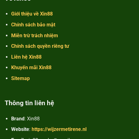
Giới thiệu về Xin88
Chính sách bảo mật
Miễn trừ trách nhiệm
Chính sách quyền riêng tư
Liên hệ Xin88
Khuyến mãi Xin88
Sitemap
Thông tin liên hệ
Brand
: Xin88
Website
:
https://wijzermetirene.nl